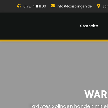
0172-4 11 11 00
info@taxisolingen.de
Sc
Starseite
WAR
Taxi Ateş Solingen handelt mit e