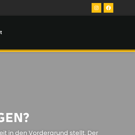
t
GEN?
it in den Vordergrund stellt. Der